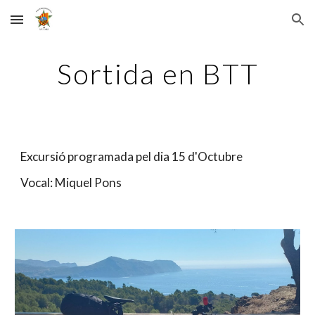
Skip to main content
Skip to navigation
Sortida en BTT
Excursió programada pel dia 15 d'Octubre                       
Vocal: Miquel Pons                                                                                  