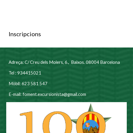
Inscripcions
Adreça: C/ Creu dels Molers, 6., Baixos. 08004 Barcelona
Tel : 934415021
Mòbil: 623 581 547
E-mail: foment.excursionista@gmail.com