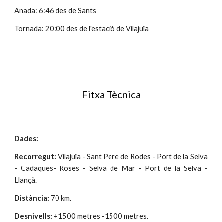
Anada: 6:46 des de Sants
Tornada: 20:00 des de l'estació de Vilajuïa
Fitxa Tècnica
Dades:
Recorregut:
Vilajuïa -
Sant Pere de Rodes - Port de la Selva
-
Ca
daqués- Roses
-
Selva de Mar
-
Port de la Selva -
Llançà
.
Distància:
70 km.
Desnivells:
+1500 metres -1500 metres.