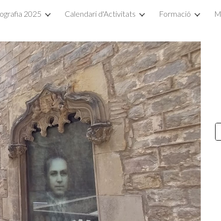
ografia 2025
Calendari d'Activitats
Formació
M
ip to main content
Skip to navigat