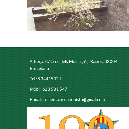
Adreça: C/ Creu dels Molers, 6., Baixos. 08004
Barcelona
Tel : 934415021
Mòbil: 623 581 547
E-mail: foment.excursionista@gmail.com