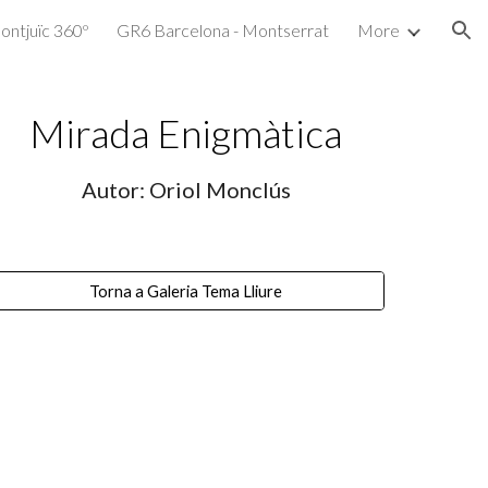
ontjuïc 360º
GR6 Barcelona - Montserrat
More
ion
Mirada Enigmàtica
Autor: Oriol Monclús
Torna a Galeria Tema Lliure